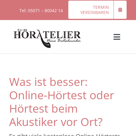
Zum
TERMIN
Tel: 05071 – 80042 14
VEREINBAREN
Inhalt
springen
Toggl
Naviga
Startseite
Was ist besser:
Über das Höratelier
Online-Hörtest oder
Hörgeräte
Hörtest beim
Akustiker vor Ort?
Kontakt